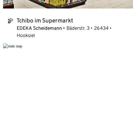
Tchibo im Supermarkt
tchibo_logo
EDEKA Scheidemann
Bäderstr. 3
26434
Hooksiel