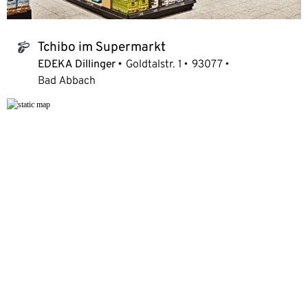
Tchibo im Supermarkt
tchibo_logo
EDEKA Dillinger
Goldtalstr. 1
93077
Bad Abbach