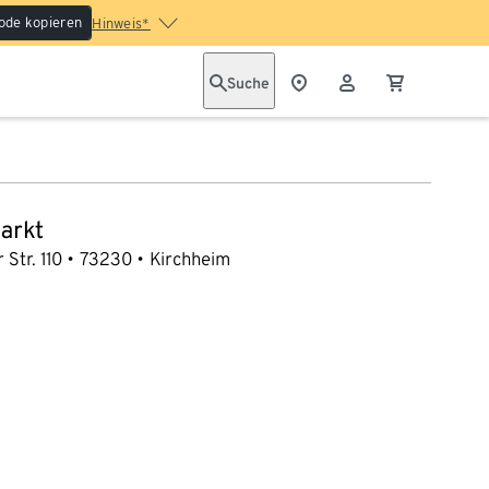
ode kopieren
Hinweis*
Suche
arkt
 Str. 110
73230
Kirchheim