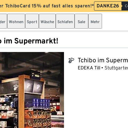
er TchiboCard 15% auf fast alles sparen!*
DANKE26
C
der
Wohnen
Sport
Wäsche
Schlafen
Sale
Mehr
o im Supermarkt!
Tchibo im Superm
tchibo_logo
EDEKA Till
Stuttgarter