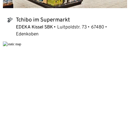
Tchibo im Supermarkt
tchibo_logo
EDEKA Kissel SBK
Luitpoldstr. 73
67480
Edenkoben