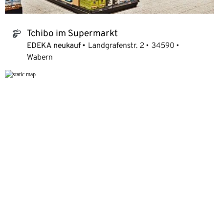
Tchibo im Supermarkt
tchibo_logo
EDEKA neukauf
Landgrafenstr. 2
34590
Wabern