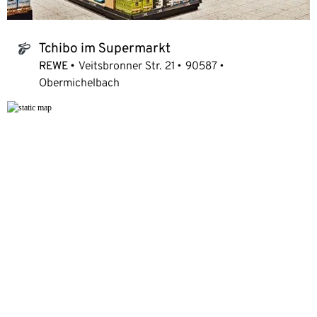
Tchibo im Supermarkt
tchibo_logo
REWE
Veitsbronner Str. 21
90587
Obermichelbach