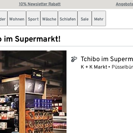
10% Newsletter Rabatt
Angebote
der
Wohnen
Sport
Wäsche
Schlafen
Sale
Mehr
o im Supermarkt!
Tchibo im Superm
tchibo_logo
K + K Markt
Püsselbü