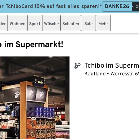
er TchiboCard 15% auf fast alles sparen!*
DANKE26
C
der
Wohnen
Sport
Wäsche
Schlafen
Sale
Mehr
o im Supermarkt!
Tchibo im Superm
tchibo_logo
Kaufland
Werresstr. 6