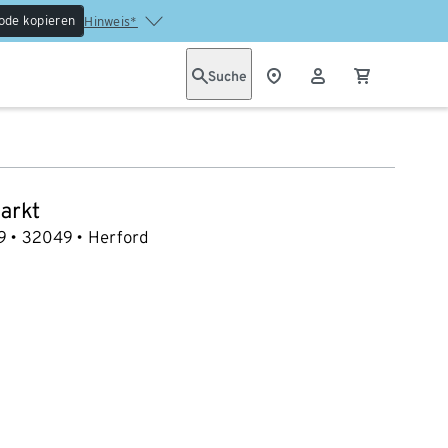
ode kopieren
Hinweis*
Suche
arkt
9
32049
Herford