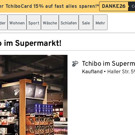
er TchiboCard 15% auf fast alles sparen!*
DANKE26
C
der
Wohnen
Sport
Wäsche
Schlafen
Sale
Mehr
o im Supermarkt!
Tchibo im Superm
tchibo_logo
Kaufland
Haller Str. 5