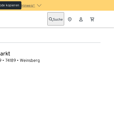
ode kopieren
Hinweis*
Suche
arkt
9
74189
Weinsberg