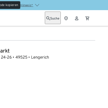
ode kopieren
Hinweis*
Suche
arkt
. 24-26
49525
Lengerich