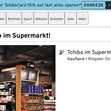
er TchiboCard 15% auf fast alles sparen!*
DANKE26
C
der
Wohnen
Sport
Wäsche
Schlafen
Sale
Mehr
o im Supermarkt!
Tchibo im Superm
tchibo_logo
Kaufland
Ringeler Str