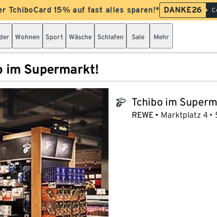
er TchiboCard 15% auf fast alles sparen!*
DANKE26
C
der
Wohnen
Sport
Wäsche
Schlafen
Sale
Mehr
o im Supermarkt!
Tchibo im Superm
tchibo_logo
REWE
Marktplatz 4