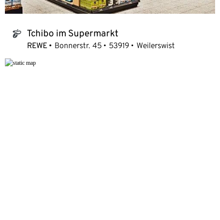
Tchibo im Supermarkt
tchibo_logo
REWE
Bonnerstr. 45
53919
Weilerswist