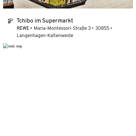
Tchibo im Supermarkt
tchibo_logo
REWE
Maria-Montessori-Straße 3
30855
Langenhagen-Kaltenweide