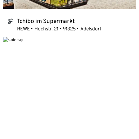
Tchibo im Supermarkt
tchibo_logo
REWE
Hochstr. 21
91325
Adelsdorf