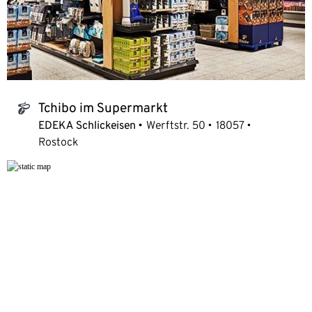
Tchibo im Supermarkt
tchibo_logo
EDEKA Schlickeisen
Werftstr. 50
18057
Rostock