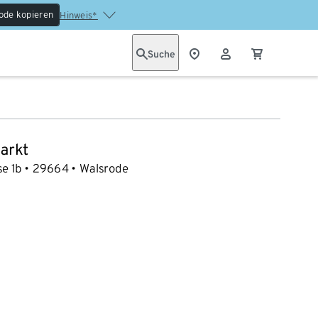
ode kopieren
Hinweis*
Suche
arkt
se 1b
29664
Walsrode