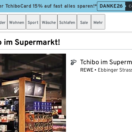
er TchiboCard 15% auf fast alles sparen!*
DANKE26
C
der
Wohnen
Sport
Wäsche
Schlafen
Sale
Mehr
o im Supermarkt!
Tchibo im Superm
tchibo_logo
REWE
Ebbinger Stras