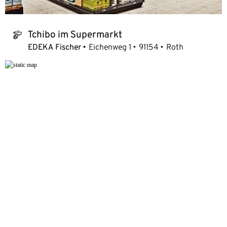
Tchibo im Supermarkt
tchibo_logo
EDEKA Fischer
Eichenweg 1
91154
Roth