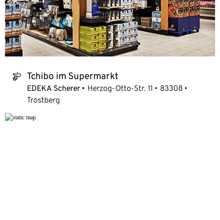
Tchibo im Supermarkt
tchibo_logo
EDEKA Scherer
Herzog-Otto-Str. 11
83308
Trostberg