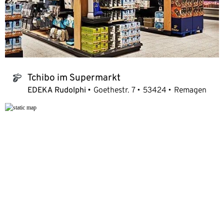
Tchibo im Supermarkt
tchibo_logo
EDEKA Rudolphi
Goethestr. 7
53424
Remagen