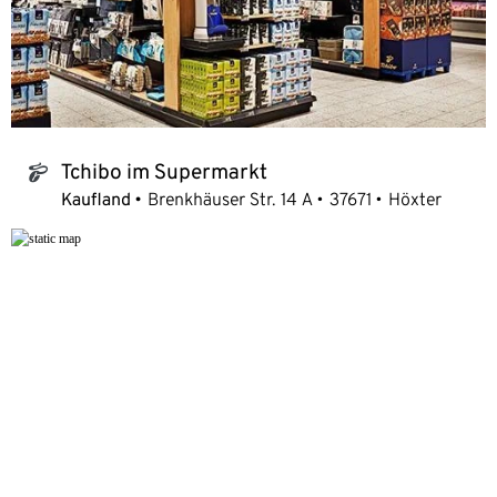
Tchibo im Supermarkt
tchibo_logo
Kaufland
Brenkhäuser Str. 14 A
37671
Höxter