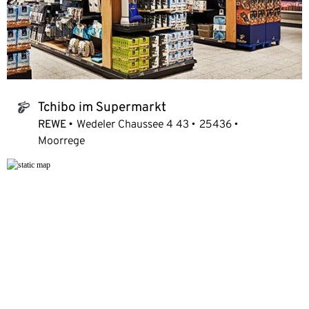
Tchibo im Supermarkt
tchibo_logo
REWE
Wedeler Chaussee 4 43
25436
Moorrege