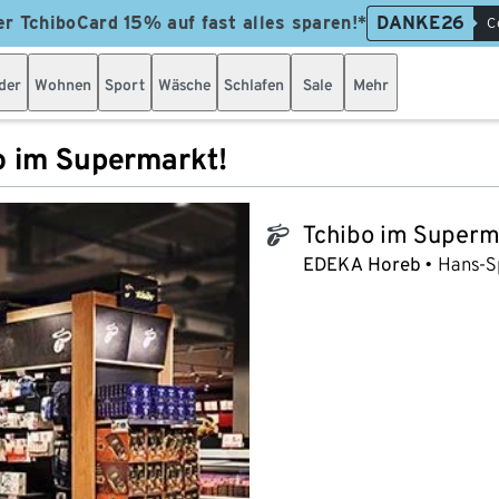
er TchiboCard 15% auf fast alles sparen!*
DANKE26
C
der
Wohnen
Sport
Wäsche
Schlafen
Sale
Mehr
o im Supermarkt!
Tchibo im Superm
tchibo_logo
EDEKA Horeb
Hans-S