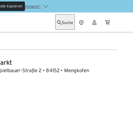
ode kopieren
Hinweis*
Suche
arkt
pielbauer-Straße 2
84152
Mengkofen