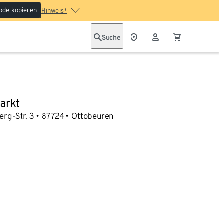
ode kopieren
Hinweis*
Suche
arkt
rg-Str. 3
87724
Ottobeuren