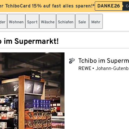
er TchiboCard 15% auf fast alles sparen!*
DANKE26
C
der
Wohnen
Sport
Wäsche
Schlafen
Sale
Mehr
o im Supermarkt!
Tchibo im Superm
tchibo_logo
REWE
Johann-Gutenbe