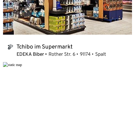
Tchibo im Supermarkt
tchibo_logo
EDEKA Biber
Rother Str. 6
91174
Spalt