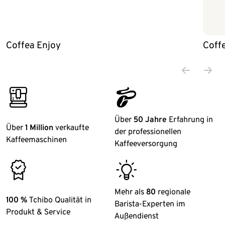
Coffea Enjoy
Coff
fully_coffee_machine
tchibo_logo
Über
50 Jahre
Erfahrung in
Über
1 Million
verkaufte
der professionellen
Kaffeemaschinen
Kaffeeversorgung
checked
barista_tip
Mehr als
80
regionale
100 %
Tchibo Qualität in
Barista-Experten im
Produkt & Service
Außendienst