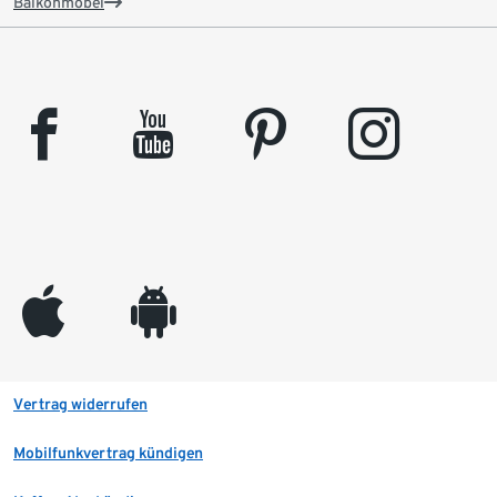
Balkonmöbel
facebook
youtube
pinterest
instagram
appleinc
android
Vertrag widerrufen
Mobilfunkvertrag kündigen