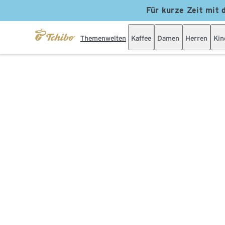
Für kurze Zeit mit 
Themenwelten
Kaffee
Damen
Herren
Kin