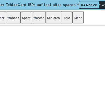
der TchiboCard 15% auf fast alles sparen!*
DANKE26
Co
der
Wohnen
Sport
Wäsche
Schlafen
Sale
Mehr