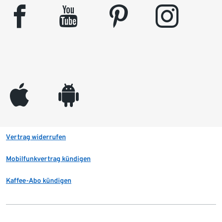
facebook
youtube
pinterest
instagram
appleinc
android
Vertrag widerrufen
Mobilfunkvertrag kündigen
Kaffee-Abo kündigen