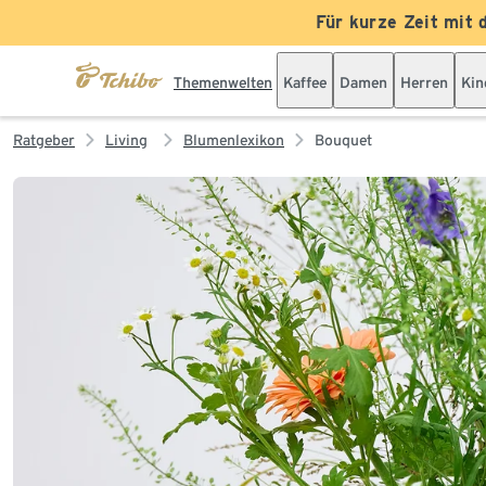
Für kurze Zeit mit 
Themenwelten
Kaffee
Damen
Herren
Kin
Ratgeber
Living
Blumenlexikon
Bouquet