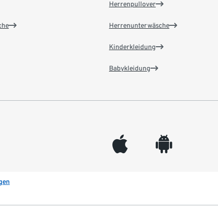
Herrenpullover
che
Herrenunterwäsche
Kinderkleidung
Babykleidung
appleinc
android
gen