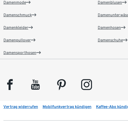
Damenmode
Damenblusen
Damenschmuck
Damenunterwäs
Damenkleider
Damenhosen
Damenpullover
Damenschuhe
Damensporthosen
facebook
youtube
pinterest
instagram
Vertrag widerrufen
Mobilfunkvertrag kündigen
Kaffee-Abo kündi