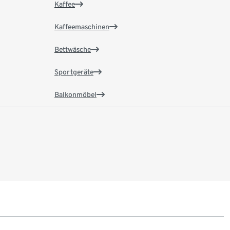
Kaffee
Kaffeemaschinen
Bettwäsche
Sportgeräte
Balkonmöbel