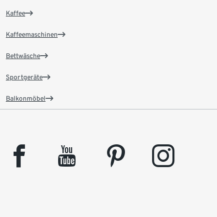
Kaffee
Kaffeemaschinen
Bettwäsche
Sportgeräte
Balkonmöbel
facebook
youtube
pinterest
instagram