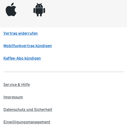
appleinc
android
Vertrag widerrufen
Mobilfunkvertrag kündigen
Kaffee-Abo kündigen
Service & Hilfe
Impressum
Datenschutz und Sicherheit
Einwilligungsmanagement