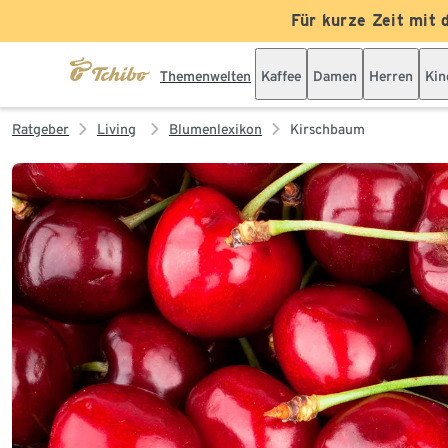
Für kurze Zeit mit 
Themenwelten
Kaffee
Damen
Herren
Kin
Ratgeber
Living
Blumenlexikon
Kirschbaum