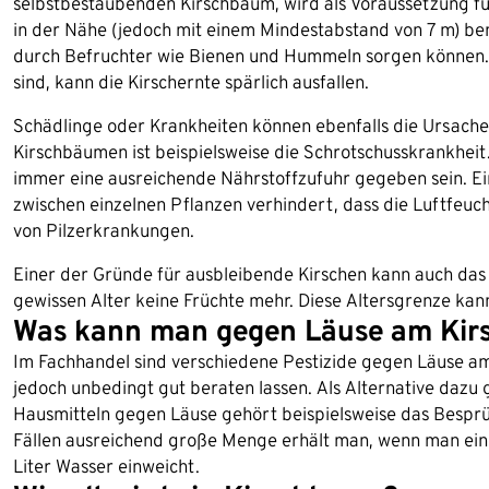
selbstbestäubenden Kirschbaum, wird als Voraussetzung fü
in der Nähe (jedoch mit einem Mindestabstand von 7 m) ben
durch Befruchter wie Bienen und Hummeln sorgen können. 
sind, kann die Kirschernte spärlich ausfallen.
Schädlinge oder Krankheiten können ebenfalls die Ursache f
Kirschbäumen ist beispielsweise die Schrotschusskrankheit.
immer eine ausreichende Nährstoffzufuhr gegeben sein. E
zwischen einzelnen Pflanzen verhindert, dass die Luftfeuch
von Pilzerkrankungen.
Einer der Gründe für ausbleibende Kirschen kann auch das
gewissen Alter keine Früchte mehr. Diese Altersgrenze kann
Was kann man gegen Läuse am Ki
Im Fachhandel sind verschiedene Pestizide gegen Läuse am 
jedoch unbedingt gut beraten lassen. Als Alternative dazu
Hausmitteln gegen Läuse gehört beispielsweise das Besprüh
Fällen ausreichend große Menge erhält man, wenn man ein 
Liter Wasser einweicht.