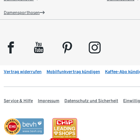
Damensporthosen
facebook
youtube
pinterest
instagram
Vertrag widerrufen
Mobilfunkvertrag kündigen
Kaffee-Abo kündi
Service & Hilfe
Impressum
Datenschutz und Sicherheit
Einwill