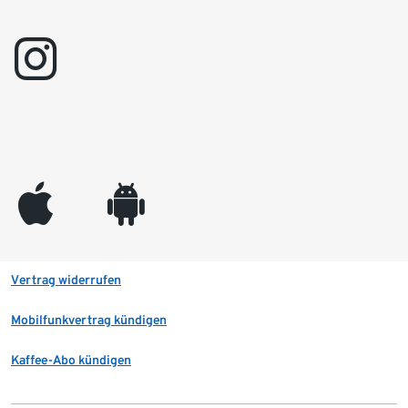
instagram
appleinc
android
Vertrag widerrufen
Mobilfunkvertrag kündigen
Kaffee-Abo kündigen