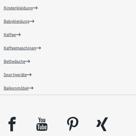
Kinderkleidung
Babykleidung
Kaffee
Kaffeemaschinen
Bettwäsche
Sportgeräte
Balkonmöbel
facebook
youtube
pinterest
xing