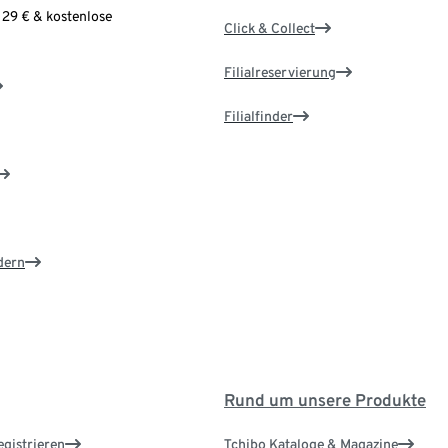
 29 € & kostenlose
Click & Collect
Filialreservierung
Filialfinder
dern
Rund um unsere Produkte
egistrieren
Tchibo Kataloge & Magazine