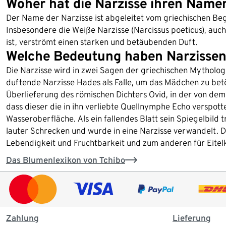
Woher hat die Narzisse ihren Name
Der Name der Narzisse ist abgeleitet vom griechischen Begr
Insbesondere die Weiße Narzisse (Narcissus poeticus), auch
ist, verströmt einen starken und betäubenden Duft.
Welche Bedeutung haben Narzisse
Die Narzisse wird in zwei Sagen der griechischen Mytholo
duftende Narzisse Hades als Falle, um das Mädchen zu betö
Überlieferung des römischen Dichters Ovid, in der von dem 
dass dieser die in ihn verliebte Quellnymphe Echo verspottet
Wasseroberfläche. Als ein fallendes Blatt sein Spiegelbild t
lauter Schrecken und wurde in eine Narzisse verwandelt. D
Lebendigkeit und Fruchtbarkeit und zum anderen für Eitelk
Das Blumenlexikon von Tchibo
Zahlung
Lieferung