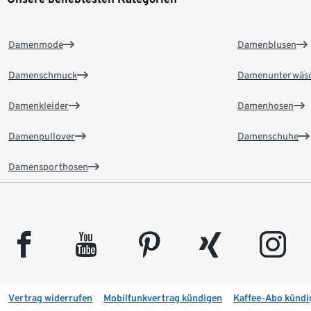
Damenmode
Damenblusen
Damenschmuck
Damenunterwäs
Damenkleider
Damenhosen
Damenpullover
Damenschuhe
Damensporthosen
facebook
youtube
pinterest
xing
instagram
Vertrag widerrufen
Mobilfunkvertrag kündigen
Kaffee-Abo kündi