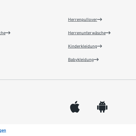
Herrenpullover
che
Herrenunterwäsche
Kinderkleidung
Babykleidung
appleinc
android
gen