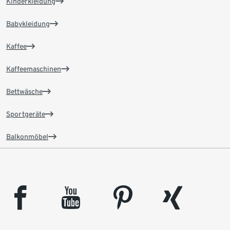
Kinderkleidung
Babykleidung
Kaffee
Kaffeemaschinen
Bettwäsche
Sportgeräte
Balkonmöbel
facebook
youtube
pinterest
xing