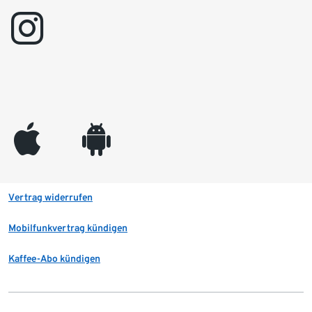
instagram
appleinc
android
Vertrag widerrufen
Mobilfunkvertrag kündigen
Kaffee-Abo kündigen