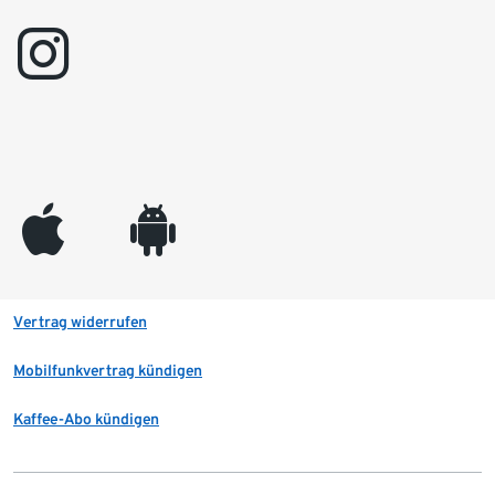
instagram
appleinc
android
Vertrag widerrufen
Mobilfunkvertrag kündigen
Kaffee-Abo kündigen