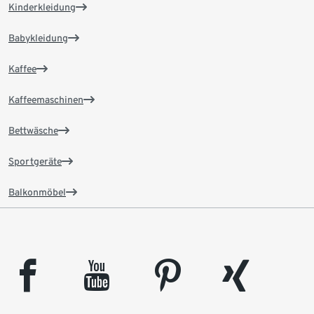
Kinderkleidung
Babykleidung
Kaffee
Kaffeemaschinen
Bettwäsche
Sportgeräte
Balkonmöbel
facebook
youtube
pinterest
xing