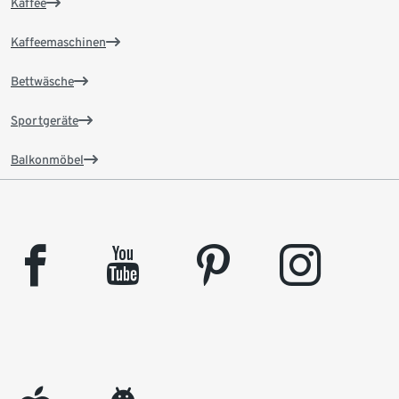
Kaffee
Kaffeemaschinen
Bettwäsche
Sportgeräte
Balkonmöbel
facebook
youtube
pinterest
instagram