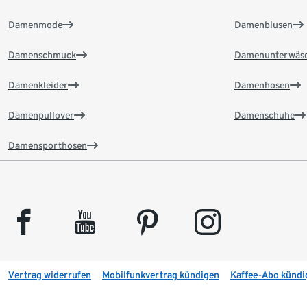
Damenmode
Damenblusen
Damenschmuck
Damenunterwäs
Damenkleider
Damenhosen
Damenpullover
Damenschuhe
Damensporthosen
facebook
youtube
pinterest
instagram
Vertrag widerrufen
Mobilfunkvertrag kündigen
Kaffee-Abo kündi