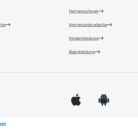
Herrenpullover
che
Herrenunterwäsche
Kinderkleidung
Babykleidung
appleinc
android
gen