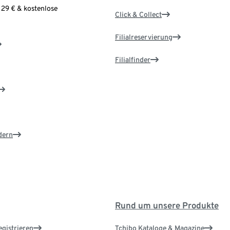
 29 € & kostenlose
Click & Collect
Filialreservierung
Filialfinder
dern
Rund um unsere Produkte
egistrieren
Tchibo Kataloge & Magazine