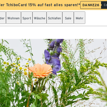
der TchiboCard 15% auf fast alles sparen!*
DANKE26
Co
der
Wohnen
Sport
Wäsche
Schlafen
Sale
Mehr