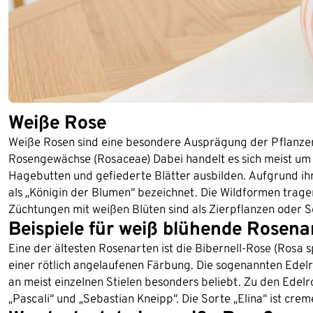
Weiße Rose
Weiße Rosen sind eine besondere Ausprägung der Pflanzen
Rosengewächse (Rosaceae) Dabei handelt es sich meist um 
Hagebutten und gefiederte Blätter ausbilden. Aufgrund ihr
als „Königin der Blumen“ bezeichnet. Die Wildformen trag
Züchtungen mit weißen Blüten sind als Zierpflanzen oder Sc
Beispiele für weiß blühende Rosena
Eine der ältesten Rosenarten ist die Bibernell-Rose (Rosa sp
einer rötlich angelaufenen Färbung. Die sogenannten Edel
an meist einzelnen Stielen besonders beliebt. Zu den Edel
„Pascali“ und „Sebastian Kneipp“. Die Sorte „Elina“ ist cre