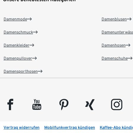
Damenmode
Damenblusen
Damenschmuck
Damenunterwäs
Damenkleider
Damenhosen
Damenpullover
Damenschuhe
Damensporthosen
facebook
youtube
pinterest
xing
instagram
Vertrag widerrufen
Mobilfunkvertrag kündigen
Kaffee-Abo kündi