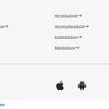
Herrenpullover
che
Herrenunterwäsche
Kinderkleidung
Babykleidung
appleinc
android
gen