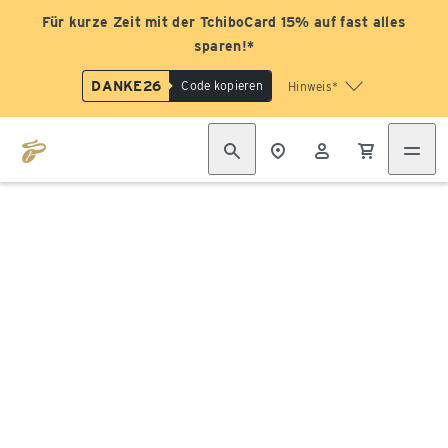
Für kurze Zeit mit der TchiboCard 15% auf fast alles
sparen!*
DANKE26
Code kopieren
Hinweis*