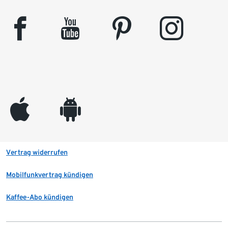
facebook
youtube
pinterest
instagram
appleinc
android
Vertrag widerrufen
Mobilfunkvertrag kündigen
Kaffee-Abo kündigen