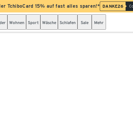
der TchiboCard 15% auf fast alles sparen!*
DANKE26
Co
der
Wohnen
Sport
Wäsche
Schlafen
Sale
Mehr