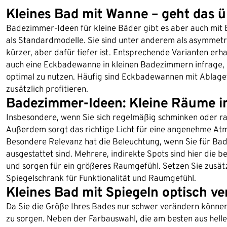
Kleines Bad mit Wanne – geht das 
Badezimmer-Ideen für kleine Bäder gibt es aber auch mi
als Standardmodelle. Sie sind unter anderem als asymmetr
kürzer, aber dafür tiefer ist. Entsprechende Varianten erh
auch eine Eckbadewanne in kleinen Badezimmern infrage, 
optimal zu nutzen. Häufig sind Eckbadewannen mit Ablagef
zusätzlich profitieren.
Badezimmer-Ideen: Kleine Räume im
Insbesondere, wenn Sie sich regelmäßig schminken oder rasi
Außerdem sorgt das richtige Licht für eine angenehme At
Besondere Relevanz hat die Beleuchtung, wenn Sie für Bad
ausgestattet sind. Mehrere, indirekte Spots sind hier die b
und sorgen für ein größeres Raumgefühl. Setzen Sie zusät
Spiegelschrank für Funktionalität und Raumgefühl.
Kleines Bad mit Spiegeln optisch v
Da Sie die Größe Ihres Bades nur schwer verändern können,
zu sorgen. Neben der Farbauswahl, die am besten aus hell