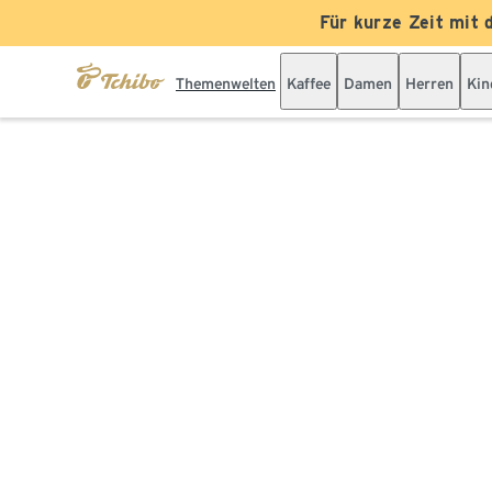
Für kurze Zeit mit 
Themenwelten
Kaffee
Damen
Herren
Kin