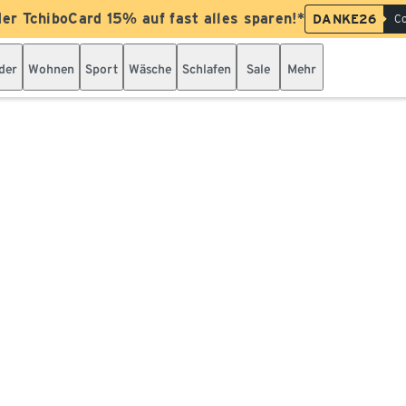
der TchiboCard 15% auf fast alles sparen!*
DANKE26
Co
der
Wohnen
Sport
Wäsche
Schlafen
Sale
Mehr