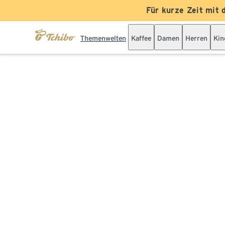
Für kurze Zeit mit 
Themenwelten
Kaffee
Damen
Herren
Kin