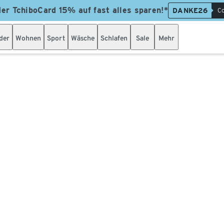
der TchiboCard 15% auf fast alles sparen!*
DANKE26
Co
der
Wohnen
Sport
Wäsche
Schlafen
Sale
Mehr