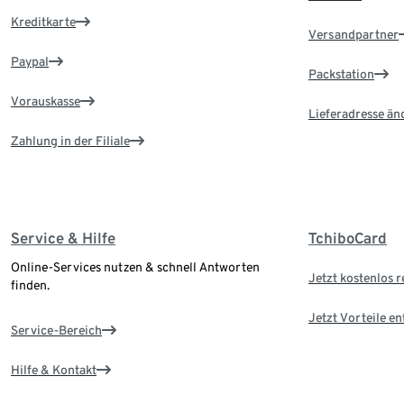
Kreditkarte
Versandpartner
Paypal
Packstation
Vorauskasse
Lieferadresse än
Zahlung in der Filiale
Service & Hilfe
TchiboCard
Online-Services nutzen & schnell Antworten
Jetzt kostenlos r
finden.
Jetzt Vorteile e
Service-Bereich
Hilfe & Kontakt