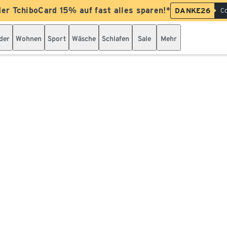
der TchiboCard 15% auf fast alles sparen!*
DANKE26
Co
der
Wohnen
Sport
Wäsche
Schlafen
Sale
Mehr