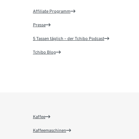
Affiliate Programm
Presse
5 Tassen täglich – der Tchibo Podcast
Tchibo Blog
Kaffee
Kaffeemaschinen