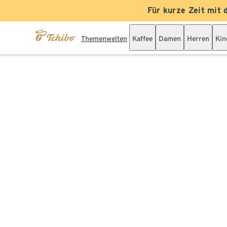
Für kurze Zeit mit 
Themenwelten
Kaffee
Damen
Herren
Kin