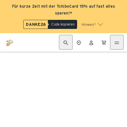
Für kurze Zeit mit der TchiboCard 15% auf fast alles
sparen!*
DANKE26
Code kopieren
Hinweis*