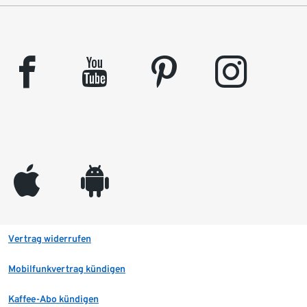
facebook
youtube
pinterest
instagram
appleinc
android
Vertrag widerrufen
Mobilfunkvertrag kündigen
Kaffee-Abo kündigen