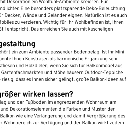
mit Dekoration ein Wohlfühl-Ambiente kreieren. Für
dlichter. Eine besonders platzsparende Deko-Beleuchtung
 für Decken, Wände und Geländer eignen. Natürlich ist es auch
iles zu verzieren. Wichtig für Ihr Wohlbefinden ist, Ihren
Stil entspricht. Das erreichen Sie auch mit kuscheligen
gestaltung
hört ein zum Ambiente passender Bodenbelag. Ist Ihr Mini-
könnte Ihnen Kunstrasen als harmonische Ergänzung sehr
liesen und Holzdielen, wenn Sie sich für Balkonmöbel aus
en Gartenfachmärkten und Möbelhäusern Outdoor-Teppiche
 riesig, dass es Ihnen sicher gelingt, große Balkon-Ideen auf
größer wirken lassen?
enbelag und der Fußboden im angrenzenden Wohnraum am
n und Dekorationselementen die Farben und Muster der
r Balkon wie eine Verlängerung und damit Vergrößerung des
er Wohnbereich zur Verfügung und der Balkon wirkt zudem