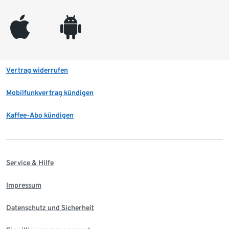
appleinc
android
Vertrag widerrufen
Mobilfunkvertrag kündigen
Kaffee-Abo kündigen
Service & Hilfe
Impressum
Datenschutz und Sicherheit