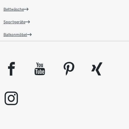
Bettwäsche
Sportgeräte
Balkonmöbel
facebook
youtube
pinterest
xing
instagram