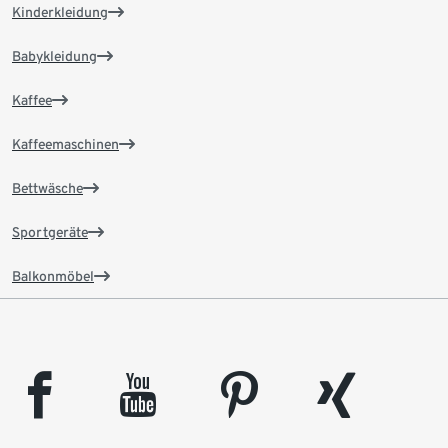
Kinderkleidung
Babykleidung
Kaffee
Kaffeemaschinen
Bettwäsche
Sportgeräte
Balkonmöbel
facebook
youtube
pinterest
xing