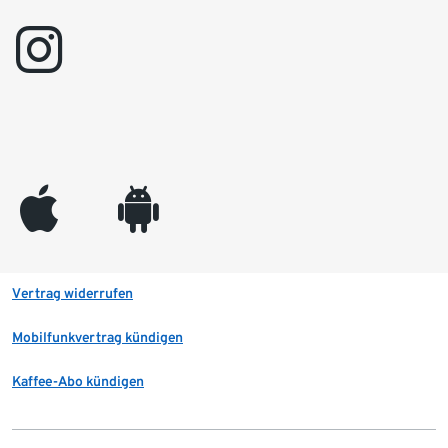
instagram
appleinc
android
Vertrag widerrufen
Mobilfunkvertrag kündigen
Kaffee-Abo kündigen