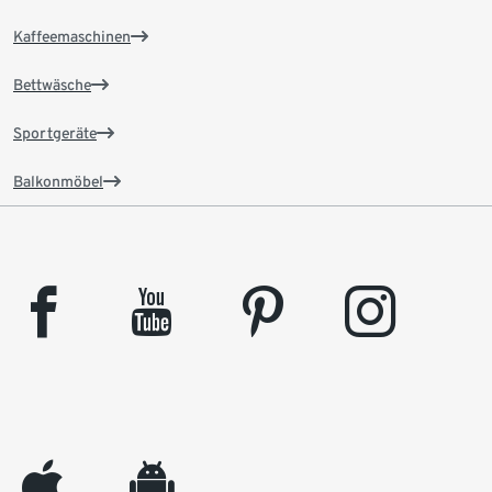
Kaffeemaschinen
Bettwäsche
Sportgeräte
Balkonmöbel
facebook
youtube
pinterest
instagram
appleinc
android