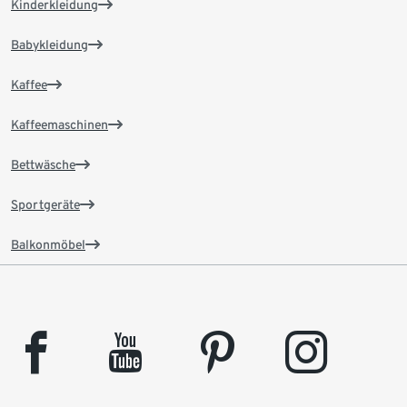
Kinderkleidung
Babykleidung
Kaffee
Kaffeemaschinen
Bettwäsche
Sportgeräte
Balkonmöbel
facebook
youtube
pinterest
instagram