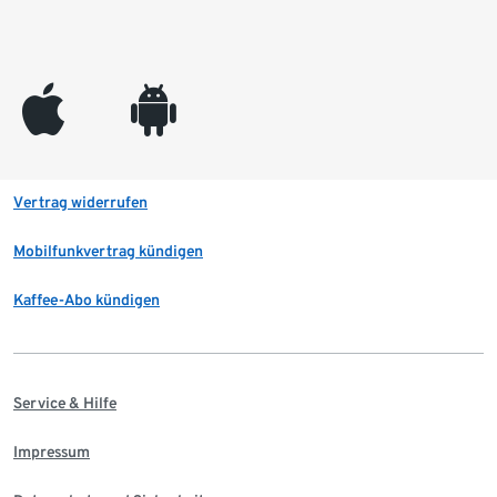
appleinc
android
Vertrag widerrufen
Mobilfunkvertrag kündigen
Kaffee-Abo kündigen
Service & Hilfe
Impressum